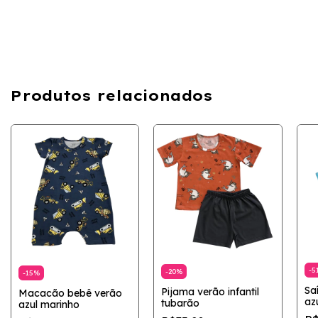
Produtos relacionados
-
5
-
20
%
-
15
%
Sa
Pijama verão infantil
Macacão bebê verão
az
tubarão
azul marinho