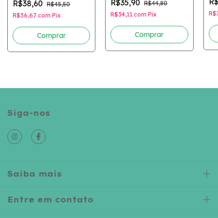
R$
R$35,90
R$38,60
R$44,80
R$45,50
R$
R$34,11
com
Pix
R$36,67
com
Pix
Comprar
Comprar
Siga-nos
Saiba mais
Entre em contato