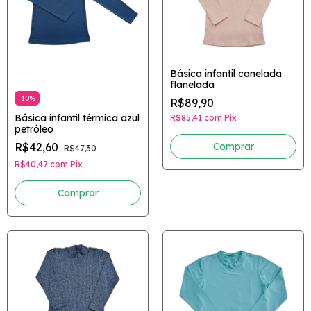
Básica infantil canelada
flanelada
-
10
%
R$89,90
Básica infantil térmica azul
R$85,41
com
Pix
petróleo
R$42,60
Comprar
R$47,30
R$40,47
com
Pix
Comprar