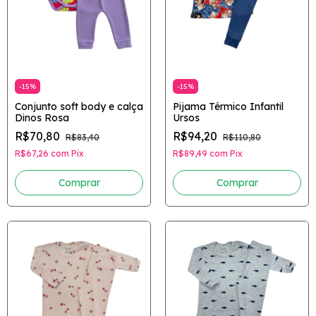
-
15
%
-
15
%
Conjunto soft body e calça
Pijama Térmico Infantil
Dinos Rosa
Ursos
R$70,80
R$94,20
R$83,40
R$110,80
R$67,26
com
Pix
R$89,49
com
Pix
Comprar
Comprar