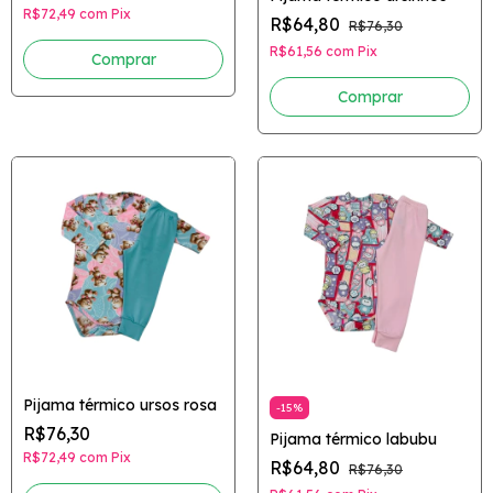
R$72,49
com
Pix
R$64,80
R$76,30
R$61,56
com
Pix
Comprar
Comprar
Pijama térmico ursos rosa
-
15
%
R$76,30
Pijama térmico labubu
R$72,49
com
Pix
R$64,80
R$76,30