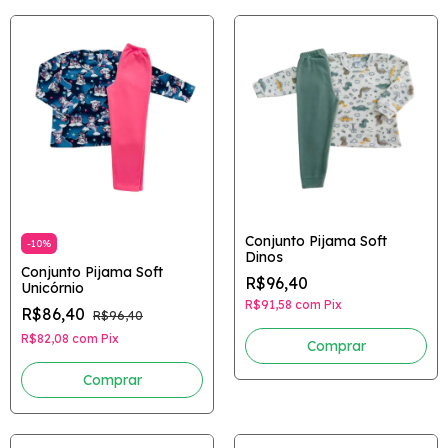
Conjunto Pijama Soft
-
10
%
Dinos
Conjunto Pijama Soft
R$96,40
Unicórnio
R$91,58
com
Pix
R$86,40
R$96,40
R$82,08
com
Pix
Comprar
Comprar