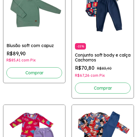
Blusão soft com capuz
-
15
%
R$89,90
Conjunto soft body e calça
Cachorros
R$85,41
com
Pix
R$70,80
R$83,40
Comprar
R$67,26
com
Pix
Comprar