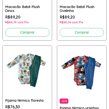
Macacão Bebê Plush
Macacão Bebê Plush
Dinos
Ovelinha
R$89,20
R$89,20
R$84,74
com
Pix
R$84,74
com
Pix
Comprar
Comprar
Pijama térmico floresta
-
15
%
R$76,30
Pijama térmico ursinhos