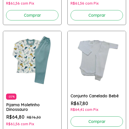
R$61,56
com
Pix
R$61,56
com
Pix
Comprar
Comprar
Conjunto Canelado Bebê
-
15
%
R$67,80
Pijama Moletinho
Dinossauro
R$64,41
com
Pix
R$64,80
R$76,30
Comprar
R$61,56
com
Pix