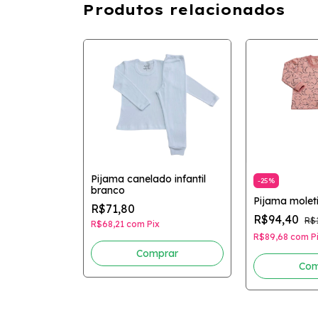
Produtos relacionados
Pijama canelado infantil
-
25
%
branco
Pijama molet
 flamingos
R$71,80
R$94,40
R$
R$68,21
com
Pix
R$89,68
com
P
Comprar
rar
Com