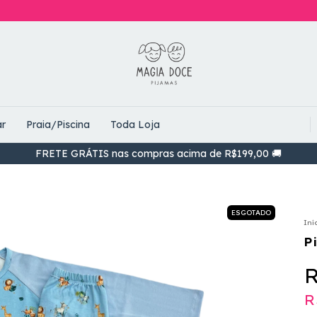
r
Praia/Piscina
Toda Loja
FRETE GRÁTIS nas compras acima de R$199,00 🚚
ESGOTADO
Iní
P
R
R