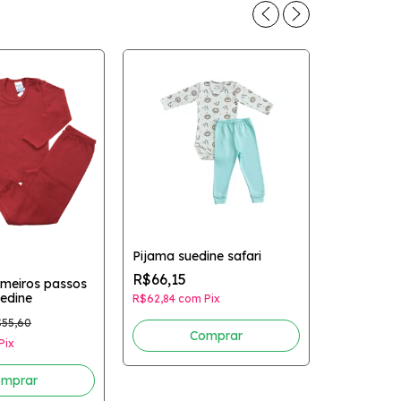
Pijama suedine safari
R$66,15
imeiros passos
-
23
%
edine
R$62,84
com
Pix
Conjunto p
55,60
passos est
Comprar
Pix
R$49,90
R$47,41
co
mprar