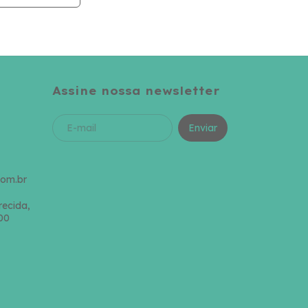
Assine nossa newsletter
om.br
recida,
00