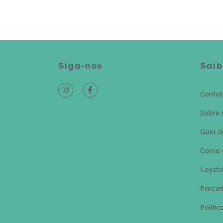
Siga-nos
Saib
Conta
Sobre 
Guia 
Como 
Lojista
Parcer
Polític