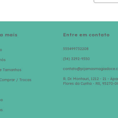
a mais
Entre em contato
555499732208
to
(54) 3292-9550
nós
contato@pijamasmagiadoce.c
de Tamanhos
R. Dr. Montauri, 1212 - 21 - Apa
Comprar / Trocas
Flores da Cunha - RS, 95270-0
ia
as