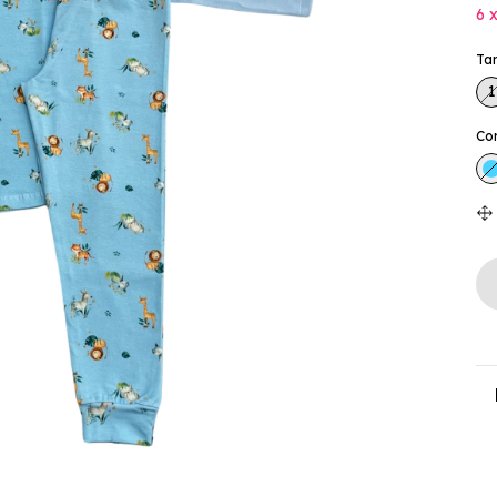
6
Ta
1
Co