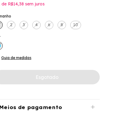
x
de
R$14,38
sem juros
manho
2
3
4
6
8
10
r
Guia de medidas
Meios de pagamento