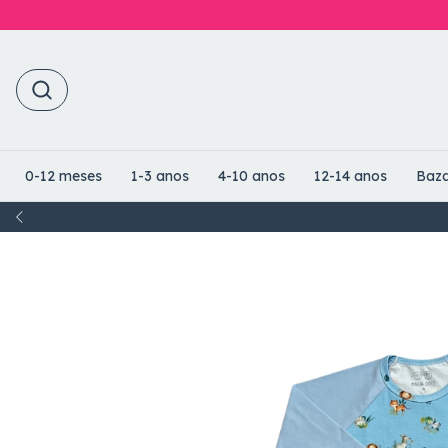
0-12 meses
1-3 anos
4-10 anos
12-14 anos
Baza