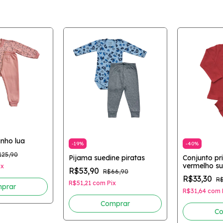
inho lua
-
19
%
-
40
%
125,90
Pijama suedine piratas
Conjunto pr
vermelho su
ix
R$53,90
R$66,90
R$33,30
R$
R$51,21
com
Pix
prar
R$31,64
com
Comprar
Co