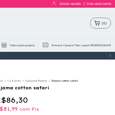
Iniciar sessão
|
Criar uma conta
(
0
)
Fabricação própria
Primeira Compra? Tem cupom PRIMEIRODOCE
cio
/
1 a 3 anos
/
Conjunto Pijama
/
Pijama cotton safari
ijama cotton safari
$86,30
$81,99
com
Pix