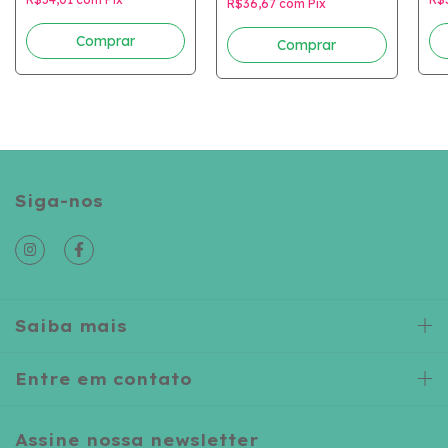
R$36,67
com
Pix
Comprar
Comprar
Siga-nos
Saiba mais
Entre em contato
Assine nossa newsletter