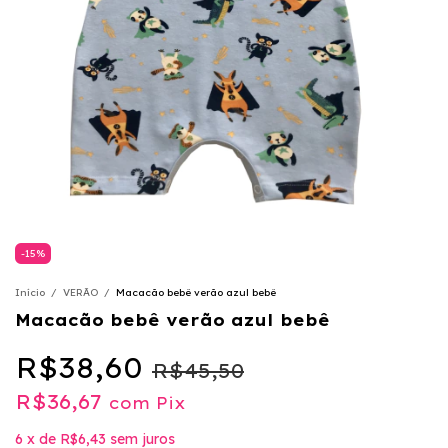
-
15
%
Início
/
VERÃO
/
Macacão bebê verão azul bebê
Macacão bebê verão azul bebê
R$38,60
R$45,50
R$36,67
com
Pix
6
x
de
R$6,43
sem juros