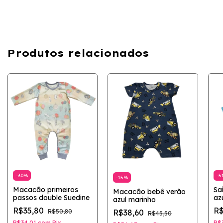
Produtos relacionados
-
30
%
-
5
-
15
%
Macacão primeiros
Sa
Macacão bebê verão
passos double Suedine
az
azul marinho
R$35,80
R$
R$38,60
R$50,80
R$45,50
R$34,01
com
Pix
R$