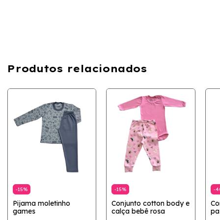
Produtos relacionados
-
15
%
-
15
%
-
4
Pijama moletinho
Conjunto cotton body e
Co
games
calça bebê rosa
pa
su