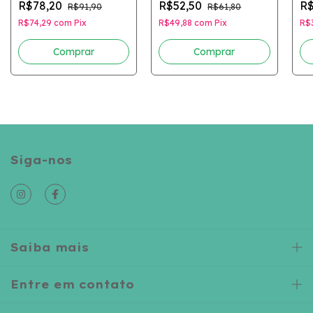
R$78,20
R$52,50
R$
R$91,90
R$61,80
R$74,29
com
Pix
R$49,88
com
Pix
R$
Comprar
Comprar
Siga-nos
Saiba mais
Entre em contato