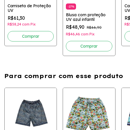
Camiseta de Proteção
Ca
-
27
%
UV
U
Blusa com proteção
R$61,30
R$
UV azul infantil
R$58,24
com
Pix
R$
R$48,90
R$66,90
R$46,46
com
Pix
Comprar
Comprar
Para comprar com esse produto