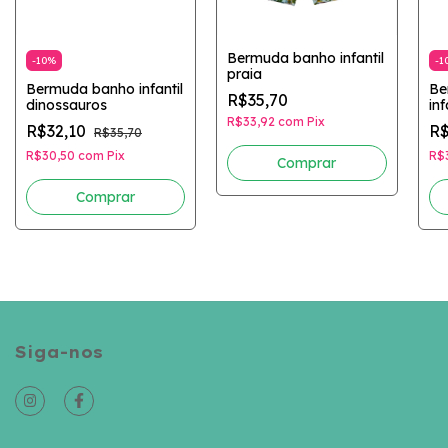
Bermuda banho infantil
-
10
%
-
1
praia
Bermuda banho infantil
Be
R$35,70
dinossauros
inf
R$33,92
com
Pix
R$32,10
R$
R$35,70
R$30,50
com
Pix
R$
Comprar
Comprar
Siga-nos