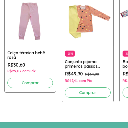
Calça térmica bebê
-
23
%
-
3
rosa
Conjunto pijama
Bo
R$30,60
primeiros passos
bo
estrelinha
R$29,07
com
Pix
R$49,90
R$
R$64,80
R$47,41
com
Pix
R$
Comprar
Comprar