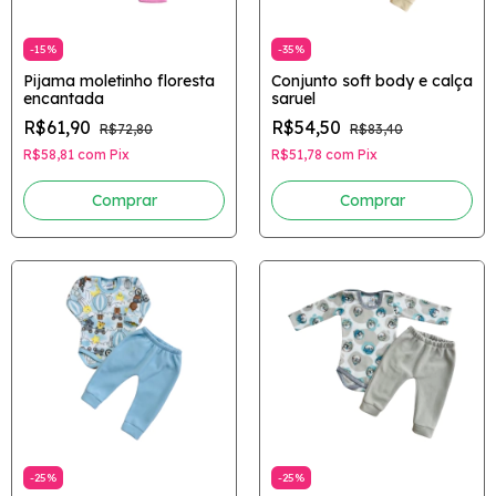
-
15
%
-
35
%
Pijama moletinho floresta
Conjunto soft body e calça
encantada
saruel
R$61,90
R$54,50
R$72,80
R$83,40
R$58,81
com
Pix
R$51,78
com
Pix
Comprar
Comprar
-
25
%
-
25
%