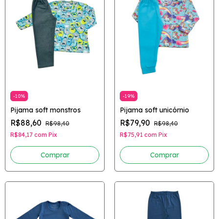
-
10
%
-
19
%
Pijama soft monstros
Pijama soft unicórnio
R$88,60
R$79,90
R$98,40
R$98,40
R$84,17
com
Pix
R$75,91
com
Pix
Comprar
Comprar