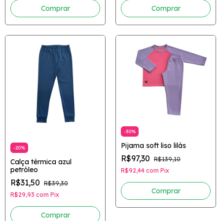
Comprar
Comprar
-
30
%
Pijama soft liso lilás
-
20
%
R$97,30
R$139,10
Calça térmica azul
petróleo
R$92,44
com
Pix
R$31,50
R$39,30
Comprar
R$29,93
com
Pix
Comprar