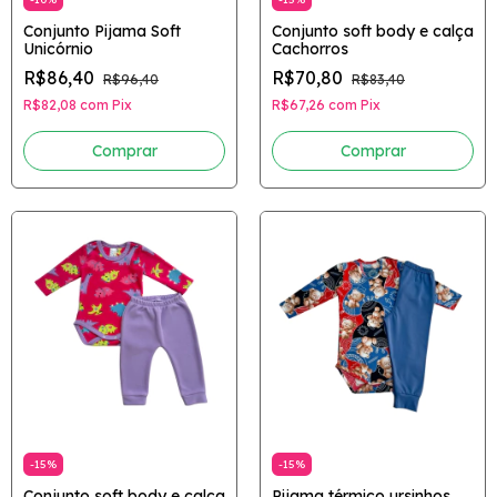
Conjunto Pijama Soft
Conjunto soft body e calça
Unicórnio
Cachorros
R$86,40
R$70,80
R$96,40
R$83,40
R$82,08
com
Pix
R$67,26
com
Pix
Comprar
Comprar
-
15
%
-
15
%
Conjunto soft body e calça
Pijama térmico ursinhos