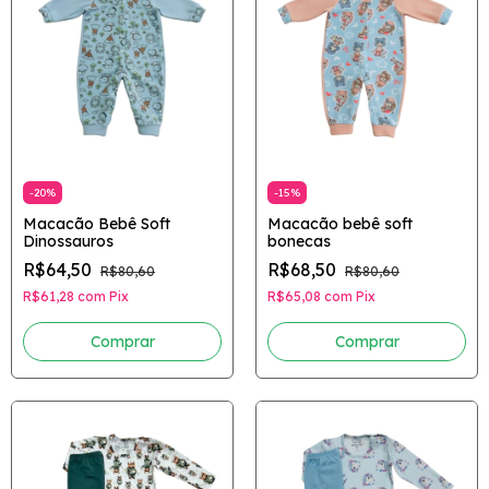
-
20
%
-
15
%
Macacão Bebê Soft
Macacão bebê soft
Dinossauros
bonecas
R$64,50
R$68,50
R$80,60
R$80,60
R$61,28
com
Pix
R$65,08
com
Pix
Comprar
Comprar