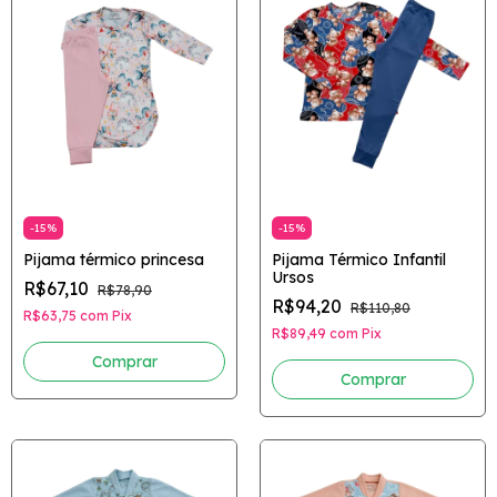
-
15
%
-
15
%
Pijama térmico princesa
Pijama Térmico Infantil
Ursos
R$67,10
R$78,90
R$94,20
R$110,80
R$63,75
com
Pix
R$89,49
com
Pix
Comprar
Comprar