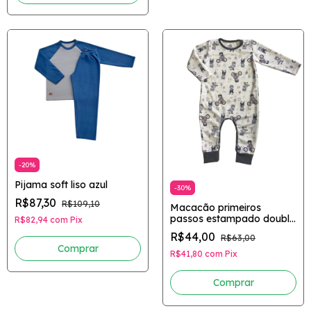
-
20
%
Pijama soft liso azul
-
30
%
R$87,30
R$109,10
Macacão primeiros
passos estampado double
R$82,94
com
Pix
Suedine
R$44,00
R$63,00
Comprar
R$41,80
com
Pix
Comprar