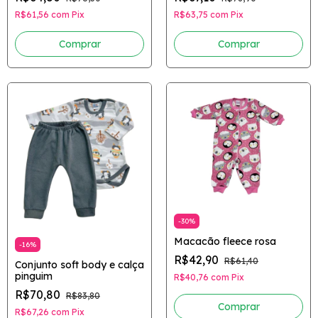
R$61,56
com
Pix
R$63,75
com
Pix
Comprar
Comprar
-
30
%
Macacão fleece rosa
-
16
%
R$42,90
R$61,40
Conjunto soft body e calça
pinguim
R$40,76
com
Pix
R$70,80
R$83,80
Comprar
R$67,26
com
Pix