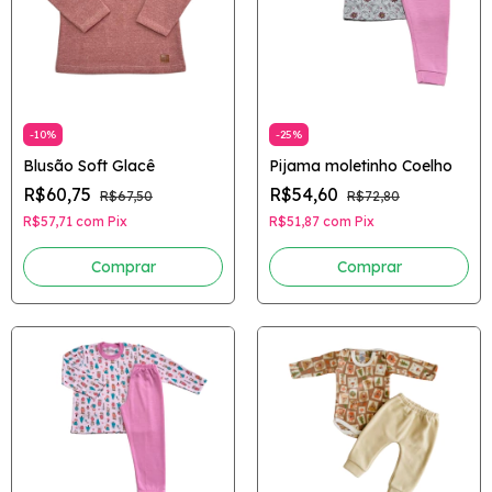
-
10
%
-
25
%
Blusão Soft Glacê
Pijama moletinho Coelho
R$60,75
R$54,60
R$67,50
R$72,80
R$57,71
com
Pix
R$51,87
com
Pix
Comprar
Comprar