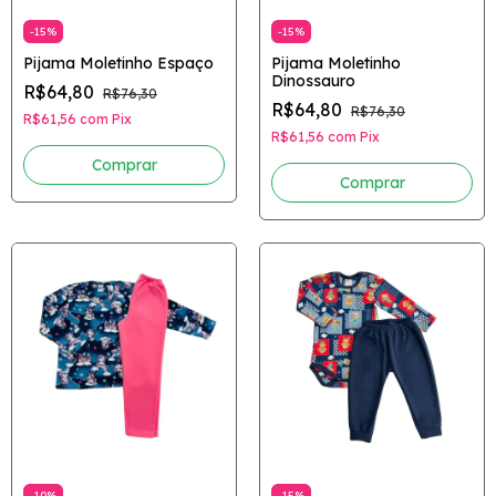
-
15
%
-
15
%
Pijama Moletinho Espaço
Pijama Moletinho
Dinossauro
R$64,80
R$76,30
R$64,80
R$76,30
R$61,56
com
Pix
R$61,56
com
Pix
Comprar
Comprar
-
10
%
-
15
%