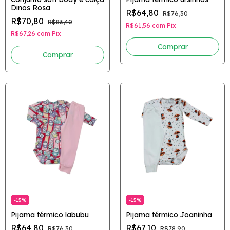
Dinos Rosa
R$64,80
R$76,30
R$70,80
R$83,40
R$61,56
com
Pix
R$67,26
com
Pix
Comprar
Comprar
-
15
%
-
15
%
Pijama térmico labubu
Pijama térmico Joaninha
R$64,80
R$67,10
R$76,30
R$78,90