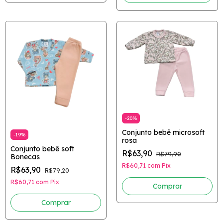
-
20
%
Conjunto bebê microsoft
-
19
%
rosa
Conjunto bebê soft
R$63,90
R$79,90
Bonecas
R$60,71
com
Pix
R$63,90
R$79,20
R$60,71
com
Pix
Comprar
Comprar