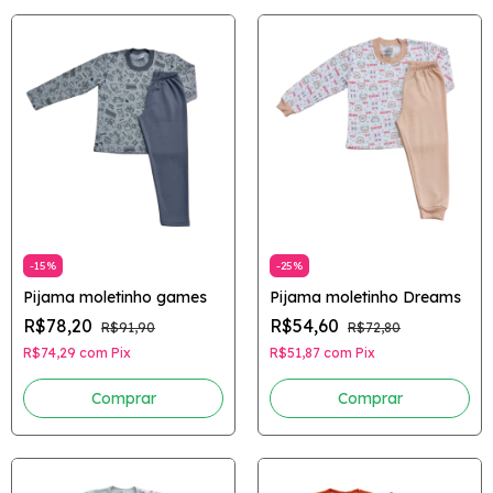
-
15
%
-
25
%
Pijama moletinho games
Pijama moletinho Dreams
R$78,20
R$54,60
R$91,90
R$72,80
R$74,29
com
Pix
R$51,87
com
Pix
Comprar
Comprar