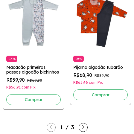
-
14
%
-
23
%
Macacão primeiros
Pijama algodão tubarão
passos algodão bichinhos
R$68,90
R$89,90
R$59,90
R$69,80
R$65,46
com
Pix
R$56,91
com
Pix
Comprar
Comprar
1
/
3