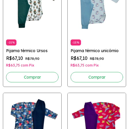
-
15
%
-
15
%
Pijama térmico Ursos
Pijama térmico unicórnio
R$67,10
R$67,10
R$78,90
R$78,90
R$63,75
com
Pix
R$63,75
com
Pix
Comprar
Comprar