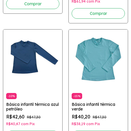
R$61,94
com
Pix
Comprar
Comprar
-
10
%
-
15
%
Básica infantil térmica azul
Básica infantil térmica
petróleo
verde
R$42,60
R$40,20
R$47,30
R$47,30
R$40,47
com
Pix
R$38,19
com
Pix