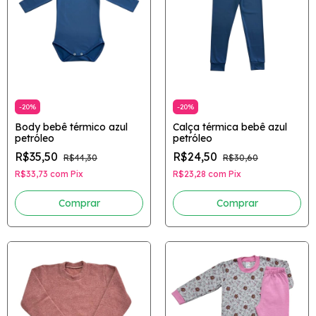
-
20
%
-
20
%
Body bebê térmico azul
Calça térmica bebê azul
petróleo
petróleo
R$35,50
R$24,50
R$44,30
R$30,60
R$33,73
com
Pix
R$23,28
com
Pix
Comprar
Comprar