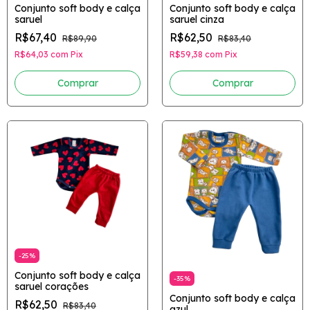
Conjunto soft body e calça
Conjunto soft body e calça
saruel
saruel cinza
R$67,40
R$62,50
R$89,90
R$83,40
R$64,03
com
Pix
R$59,38
com
Pix
Comprar
Comprar
-
25
%
Conjunto soft body e calça
-
35
%
saruel corações
Conjunto soft body e calça
R$62,50
R$83,40
azul