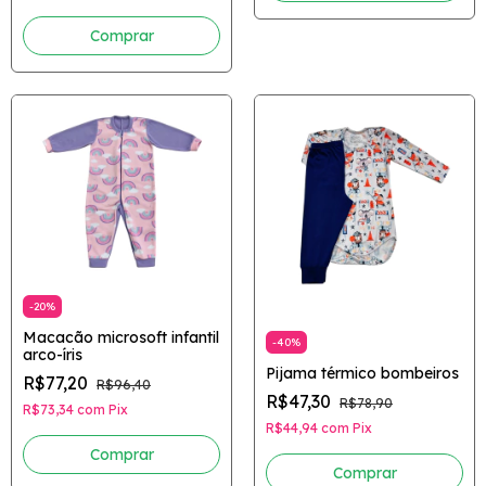
Comprar
-
20
%
Macacão microsoft infantil
-
40
%
arco-íris
Pijama térmico bombeiros
R$77,20
R$96,40
R$47,30
R$78,90
R$73,34
com
Pix
R$44,94
com
Pix
Comprar
Comprar