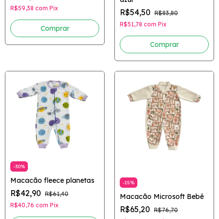
R$59,38
com
Pix
R$54,50
R$83,80
R$51,78
com
Pix
Comprar
Comprar
-
30
%
Macacão fleece planetas
-
15
%
R$42,90
R$61,40
Macacão Microsoft Bebê
R$40,76
com
Pix
R$65,20
R$76,70